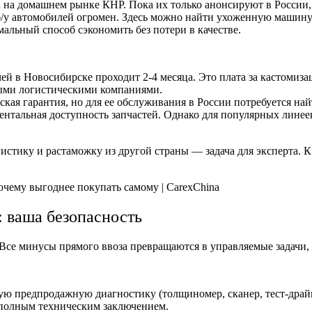
 на домашнем рынке КНР. Пока их только анонсируют в России, 
/у автомобилей огромен. Здесь можно найти ухоженную машину 
альный способ сэкономить без потери в качестве.
ей в Новосибирске проходит 2-4 месяца. Это плата за кастоми
ными логистическими компаниями.
дская гарантия, но для ее обслуживания в России потребуется н
ентальная доступность запчастей. Однако для популярных линеек
гистику и растаможку из другой страны — задача для эксперта. 
 ваша безопасность
се минусы прямого ввоза превращаются в управляемые задачи, ко
 предпродажную диагностику (толщиномер, сканер, тест-драйв)
с полным техническим заключением.