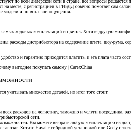
твуют по всей дилерской сети в стране, все вопросы решаются п
 на месте, с регистрацией в ГИБДД обычно помогает сам салон
же модели и понять свои ощущения.
о самых ходовых комплектаций и цветов. Хотите другую моди
ны расходы дистрибьютора на содержание штата, шоу-рума, сер
 удобство и гарантию приходится платить, и эта плата часто сос
озможности
ся учитывать множество деталей, но итог того стоит.
 всех расходов на логистику, таможню и услуги посредника, раз
трибьюторской сети.
озможностей. Вы можете выбрать любую комплектацию из досту
 завозят. Хотите Haval с гибридной установкой или Geely с эк