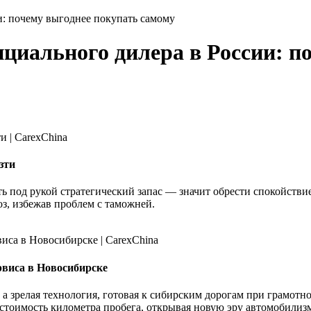
и: почему выгоднее покупать самому
ициального дилера в России: п
зти
ь под рукой стратегический запас — значит обрести спокойствие
оз, избежав проблем с таможней.
рвиса в Новосибирске
а зрелая технология, готовая к сибирским дорогам при грамотн
стоимость километра пробега, открывая новую эру автомобилизм