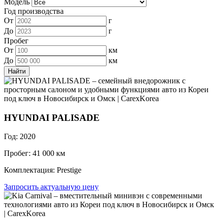
Модель
Год производства
От
г
До
г
Пробег
От
км
До
км
HYUNDAI PALISADE
Год: 2020
Пробег: 41 000 км
Комплектация: Prestige
Запросить актуальную цену