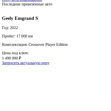
Последние привезенные авто
Geely Emgrand S
Год: 2022
Пробег: 17 000 км
Комплектация: Crossover Player Edition
Цена под ключ:
1 490 000 ₽
Запросить актуальную цену
Г
П
К
Ц