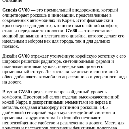
Описание
Genesis GV80
— это премиальный внедорожник, который
олицетворяет роскошь и инновации, представленные в
современных автомобилях из Кореи. Этот флагманский
кроссовер создан для тех, кто ценит высочайший комфорт,
стиль и передовые технологии.
GV80
— это сочетание
мощной динамики и элегантного дизайна, которое делает его
идеальным выбором как для города, так и для дальних
поездок.
Дизайн
GV80
отражает утончённую корейскую эстетику с его
широкой решеткой радиатора, светодиодными фарами и
плавными линиями кузова, подчеркивающими его
премиальный статус. Легкосплавные диски и спортивный
обвес добавляют автомобилю агрессивного и уверенного вида
на дороге.
Внутри
GV80
предлагает непревзойденный уровень
комфорта. Просторный салон отделан высококачественной
кожей Nappa и декоративными элементами из дерева и
металла, создавая атмосферу истинной роскоши. 14,5-
дюймовый сенсорный экран мультимедийной системы и
премиальная аудиосистема Lexicon обеспечивают
непревзойденное удобство и развлечение в дороге. Места для
водителя и пассажиров дополнены функциями подогрева,