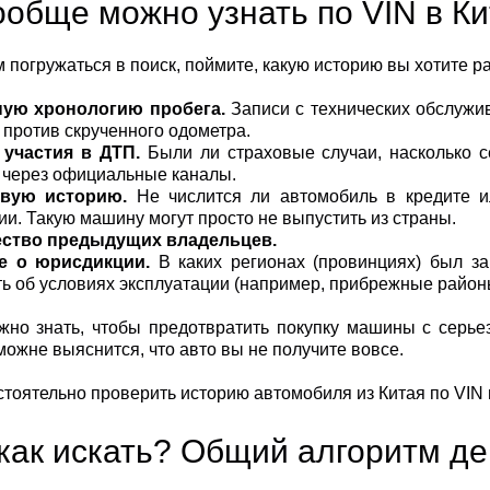
ообще можно узнать по VIN в К
 погружаться в поиск, поймите, какую историю вы хотите р
ную хронологию пробега.
Записи с технических обслужи
 против скрученного одометра.
участия в ДТП.
Были ли страховые случаи, насколько 
 через официальные каналы.
овую историю.
Не числится ли автомобиль в кредите и
ии. Такую машину могут просто не выпустить из страны.
ество предыдущих владельцев.
е о юрисдикции.
В каких регионах (провинциях) был з
ть об условиях эксплуатации (например, прибрежные районы
жно знать, чтобы предотвратить покупку машины с серье
аможне выяснится, что авто вы не получите вовсе.
 как искать? Общий алгоритм д