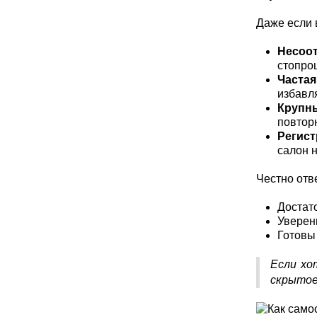
Даже если 
Несоот
стопро
Часта
избавл
Крупн
повтор
Регист
салон 
Честно отв
Достато
Уверен
Готовы 
Если хо
скрытое