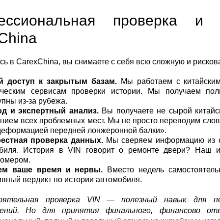
ессиональная проверка и 
China
ь в CarexChina, вы снимаете с себя всю сложную и рисков
й доступ к закрытым базам.
Мы работаем с китайским
ческим сервисам проверки истории. Мы получаем пол
упны из-за рубежа.
од и экспертный анализ.
Вы получаете не сырой китайс
нием всех проблемных мест. Мы не просто переводим слова
деформацией передней лонжеронной балки».
рестная проверка данных.
Мы сверяем информацию из от
биля. История в VIN говорит о ремонте двери? Наш и
омером.
ем ваше время и нервы.
Вместо недель самостоятель
ивный вердикт по истории автомобиля.
оятельная проверка VIN — полезный навык для пе
жений. Но для принятия финального, финансово от