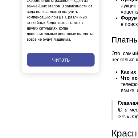
Оформление страховки — один из
аукцио
важнейших этапов. В зависимости от
«оценк
вида полиса можно получить
компенсацию при ДТП, различных
Форум
стихийных бедствиях, а также в
в поис
других ситуациях, когда
дополнительные денежные выплаты
Платны
вовсе не будут лишними.
Это самый
Читать
несколько 
Как их
Что по
телефо
языке, 
Главна
ID и ме
очень тр
Красн