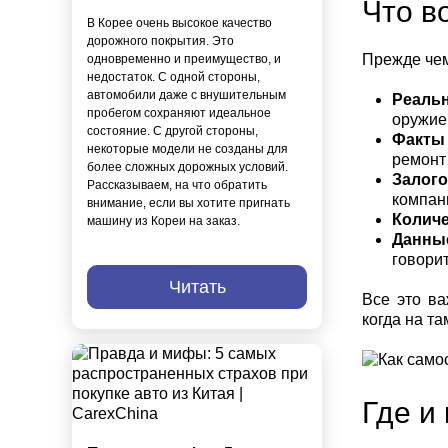
Что в
В Корее очень высокое качество
дорожного покрытия. Это
Прежде чем
одновременно и преимущество, и
недостаток. С одной стороны,
автомобили даже с внушительным
Реаль
пробегом сохраняют идеальное
оружие
состояние. С другой стороны,
Факты 
некоторые модели не созданы для
ремонт
более сложных дорожных условий.
Залог
Рассказываем, на что обратить
компан
внимание, если вы хотите пригнать
Колич
машину из Кореи на заказ.
Данны
говори
Читать
Все это ва
когда на т
Где и