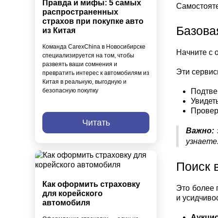
Правда и мифы: 5 самых
Самостояте
распространенных
страхов при покупке авто
Базова
из Китая
Команда CarexChina в Новосибирске
Начните с 
специализируется на том, чтобы
развеять ваши сомнения и
Эти сервис
превратить интерес к автомобилям из
Китая в реальную, выгодную и
Подтвер
безопасную покупку
Увидеть
Провер
Читать
Важно:
узнаете
Поиск 
Как оформить страховку
Это более 
для корейского
и усидчивос
автомобиля
Аукци