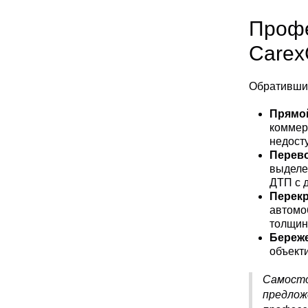
Проф
Carex
Обратившис
Прямо
коммер
недост
Перев
выделе
ДТП с 
Перек
автомо
толщин
Береж
объект
Самост
предло