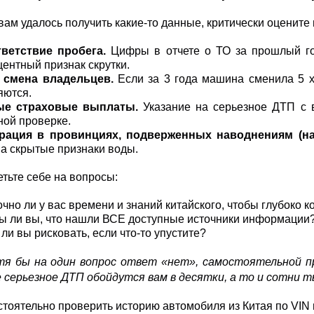
вам удалось получить какие-то данные, критически оцените 
ветствие пробега.
Цифры в отчете о ТО за прошлый го
центный признак скрутки.
я смена владельцев.
Если за 3 года машина сменила 5 х
яются.
ые страховые выплаты.
Указание на серьезное ДТП с 
ной проверке.
рация в провинциях, подверженных наводнениям (на
на скрытые признаки воды.
етьте себе на вопросы:
чно ли у вас времени и знаний китайского, чтобы глубоко к
ы ли вы, что нашли ВСЕ доступные источники информации
ли вы рисковать, если что-то упустите?
тя бы на один вопрос ответ «нет», самостоятельной п
 серьезное ДТП обойдутся вам в десятки, а то и сотни ты