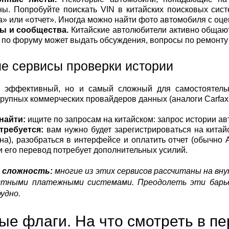
ны. Попробуйте поискать VIN в китайских поисковых сист
а» или «отчет». Иногда можно найти фото автомобиля с оц
ы и сообщества.
Китайские автолюбители активно общаю
к по форуму может выдать обсуждения, вопросы по ремонту
е сервисы проверки истории
 эффективный, но и самый сложный для самостоятельн
крупных коммерческих провайдеров данных (аналоги Carfax 
 найти:
ищите по запросам на китайском: запрос истории ав
требуется:
вам нужно будет зарегистрироваться на кита
на), разобраться в интерфейсе и оплатить отчет (обычно A
и его перевод потребует дополнительных усилий.
я сложность:
многие из этих сервисов рассчитаны на вн
стными платежными системами. Преодолеть эти барье
удно.
ые флаги. На что смотреть в п