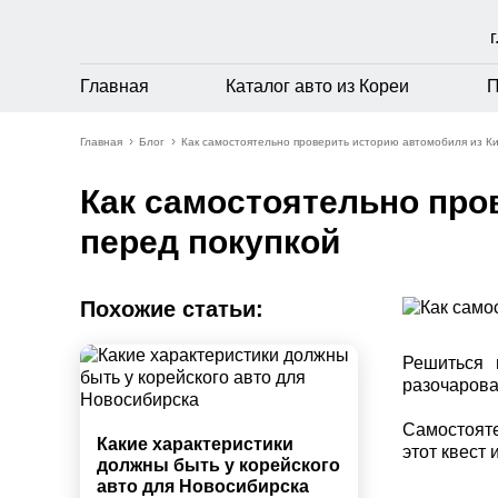
Главная
Каталог авто из Кореи
П
Главная
Блог
Как самостоятельно проверить историю автомобиля из Ки
Как самостоятельно про
перед покупкой
Похожие статьи:
Решиться 
разочарова
Самостояте
Какие характеристики
этот квест 
должны быть у корейского
авто для Новосибирска