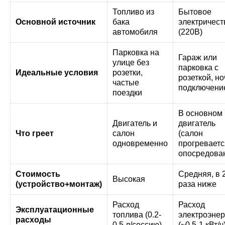
Топливо из
Бытовое
Основной источник
бака
электричест
автомобиля
(220В)
Парковка на
Гараж или
улице без
парковка с
Идеальные условия
розетки,
розеткой, н
частые
подключен
поездки
В основном
Двигатель и
двигатель
Что греет
салон
(салон
одновременно
прогреваетс
опосредова
Стоимость
Средняя, в 
Высокая
(устройство+монтаж)
раза ниже
Расход
Расход
Эксплуатационные
топлива (0.2-
электроэнер
расходы
0.5 л/сессию)
(~0.5-1 кВт/ч