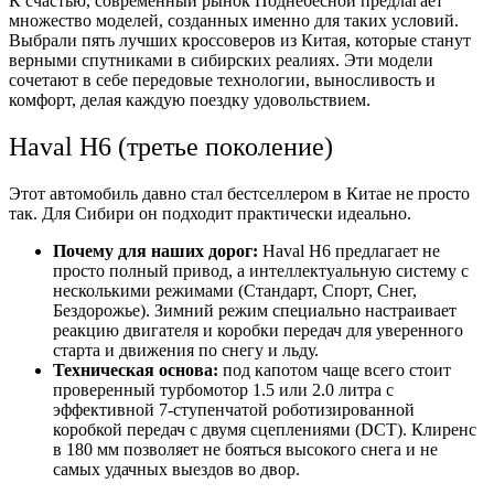
К счастью, современный рынок Поднебесной предлагает
множество моделей, созданных именно для таких условий.
Выбрали пять лучших кроссоверов из Китая, которые станут
верными спутниками в сибирских реалиях. Эти модели
сочетают в себе передовые технологии, выносливость и
комфорт, делая каждую поездку удовольствием.
Haval H6 (третье поколение)
Этот автомобиль давно стал бестселлером в Китае не просто
так. Для Сибири он подходит практически идеально.
Почему для наших дорог:
Haval H6 предлагает не
просто полный привод, а интеллектуальную систему с
несколькими режимами (Стандарт, Спорт, Снег,
Бездорожье). Зимний режим специально настраивает
реакцию двигателя и коробки передач для уверенного
старта и движения по снегу и льду.
Техническая основа:
под капотом чаще всего стоит
проверенный турбомотор 1.5 или 2.0 литра с
эффективной 7-ступенчатой роботизированной
коробкой передач с двумя сцеплениями (DCT). Клиренс
в 180 мм позволяет не бояться высокого снега и не
самых удачных выездов во двор.