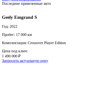
Последние привезенные авто
Geely Emgrand S
Год: 2022
Пробег: 17 000 км
Комплектация: Crossover Player Edition
Цена под ключ:
1 490 000 ₽
Запросить актуальную цену
Г
П
К
Ц