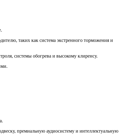
е.
дителю, таких как система экстренного торможения и
нтроля, системы обогрева и высокому клиренсу.
ыми.
а.
одвеску, премиальную аудиосистему и интеллектуальную