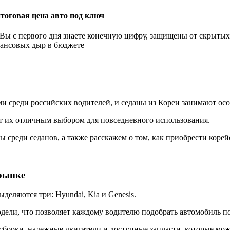
итоговая цена авто под ключ
Вы с первого дня знаете конечную цифру, защищены от скрытых
нансовых дыр в бюджете
 среди российских водителей, и седаны из Кореи занимают осо
ют их отличным выбором для повседневного использования.
ы среди седанов, а также расскажем о том, как приобрести коре
 рынке
деляются три: Hyundai, Kia и Genesis.
дели, что позволяет каждому водителю подобрать автомобиль п
сборки, надежные двигатели и доступные запчасти, которые мож