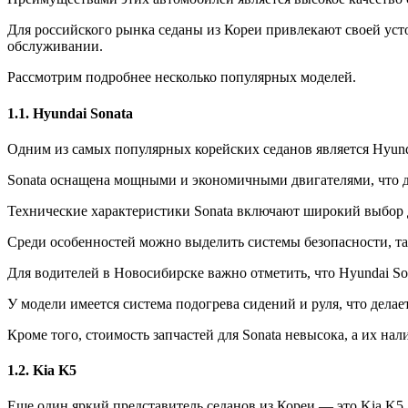
Для российского рынка седаны из Кореи привлекают своей ус
обслуживании.
Рассмотрим подробнее несколько популярных моделей.
1.1. Hyundai Sonata
Одним из самых популярных корейских седанов является Hyun
Sonata оснащена мощными и экономичными двигателями, что дел
Технические характеристики Sonata включают широкий выбор д
Среди особенностей можно выделить системы безопасности, т
Для водителей в Новосибирске важно отметить, что Hyundai S
У модели имеется система подогрева сидений и руля, что дела
Кроме того, стоимость запчастей для Sonata невысока, а их н
1.2. Kia K5
Еще один яркий представитель седанов из Кореи — это Kia K5